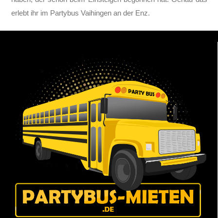
erlebt ihr im Partybus Vaihingen an der Enz.