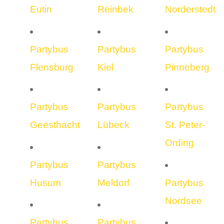
Eutin
Reinbek
Norderstedt
Partybus
Partybus
Partybus
Flensburg
Kiel
Pinneberg
Partybus
Partybus
Partybus
Geesthacht
Lübeck
St. Peter-
Ording
Partybus
Partybus
Husum
Meldorf
Partybus
Nordsee
Partybus
Partybus