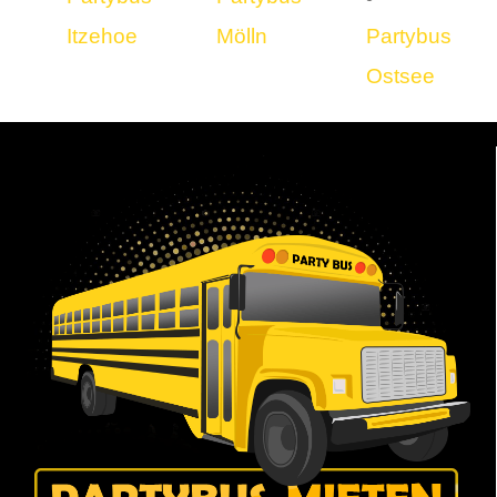
Itzehoe
Mölln
Partybus
Ostsee