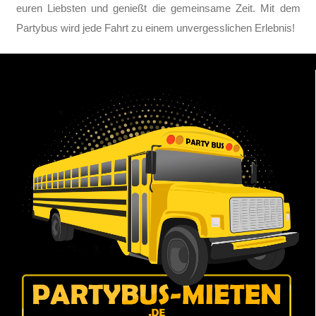
euren Liebsten und genießt die gemeinsame Zeit. Mit dem
Partybus wird jede Fahrt zu einem unvergesslichen Erlebnis!